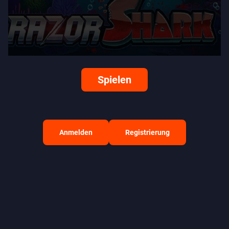
Spielen
Anmelden
Registrierung