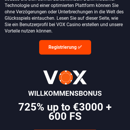
Technologie und einer optimierten Plattform können Sie
ohne Verzögerungen oder Unterbrechungen in die Welt des
Glücksspiels eintauchen. Lesen Sie auf dieser Seite, wie
Sie ein Benutzerprofil bei VOX Casino erstellen und unsere
Vorteile nutzen können.
Registrierung ✅
WILLKOMMENSBONUS
725% up to €3000 +
600 FS