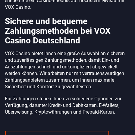
erleben Sie ein Casino-Erlebnis auf höchstem Niveau mit
VOX Casino.
Sichere und bequeme
Zahlungsmethoden bei VOX
Casino Deutschland
VOX Casino bietet Ihnen eine große Auswahl an sicheren
und zuverlässigen Zahlungsmethoden, damit Ein- und
Auszahlungen schnell und unkompliziert abgewickelt
werden können. Wir arbeiten nur mit vertrauenswürdigen
Zahlungsanbietern zusammen, um Ihnen maximale
Sicherheit und Komfort zu gewährleisten.
Für Zahlungen stehen Ihnen verschiedene Optionen zur
Verfügung, darunter Kredit- und Debitkarten, E-Wallets,
Überweisung, Kryptowährungen und Prepaid-Karten.