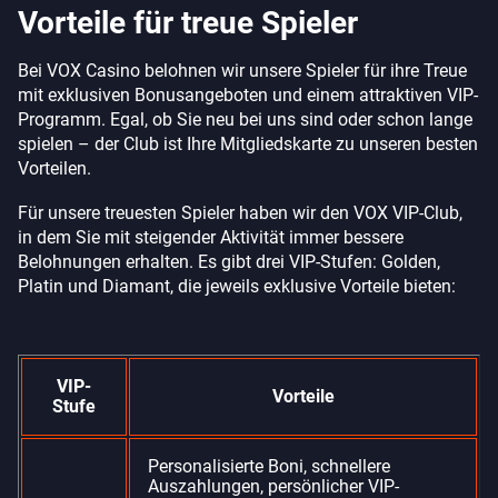
Vorteile für treue Spieler
Bei VOX Casino belohnen wir unsere Spieler für ihre Treue
mit exklusiven Bonusangeboten und einem attraktiven VIP-
Programm. Egal, ob Sie neu bei uns sind oder schon lange
spielen – der Club ist Ihre Mitgliedskarte zu unseren besten
Vorteilen.
Für unsere treuesten Spieler haben wir den VOX VIP-Club,
in dem Sie mit steigender Aktivität immer bessere
Belohnungen erhalten. Es gibt drei VIP-Stufen: Golden,
Platin und Diamant, die jeweils exklusive Vorteile bieten:
VIP-
Vorteile
Stufe
Personalisierte Boni, schnellere
Auszahlungen, persönlicher VIP-