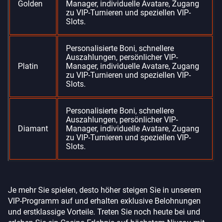
Golden
Manager, individuelle Avatare, Zugang
zu VIP-Turnieren und speziellen VIP-
Slots.
Personalisierte Boni, schnellere
Auszahlungen, persönlicher VIP-
Platin
Manager, individuelle Avatare, Zugang
zu VIP-Turnieren und speziellen VIP-
Slots.
Personalisierte Boni, schnellere
Auszahlungen, persönlicher VIP-
Diamant
Manager, individuelle Avatare, Zugang
zu VIP-Turnieren und speziellen VIP-
Slots.
Je mehr Sie spielen, desto höher steigen Sie in unserem
VIP-Programm auf und erhalten exklusive Belohnungen
und erstklassige Vorteile. Treten Sie noch heute bei und